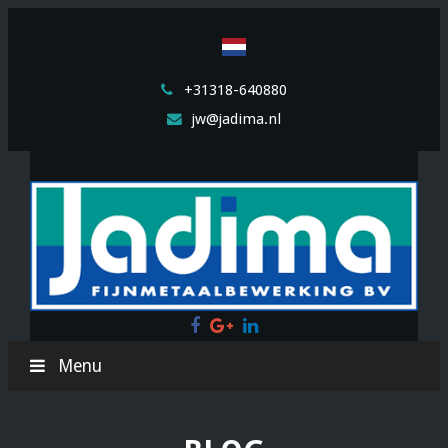
+31318-640880
jw@jadima.nl
Facebook
Google
LinkedIn
Plus
Menu