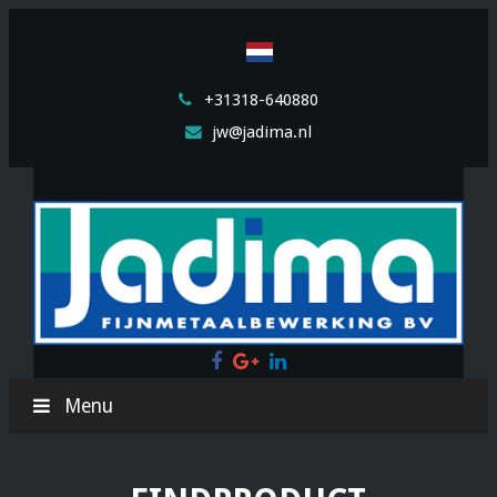
+31318-640880
jw@jadima.nl
Facebook
Google
LinkedIn
Plus
Menu