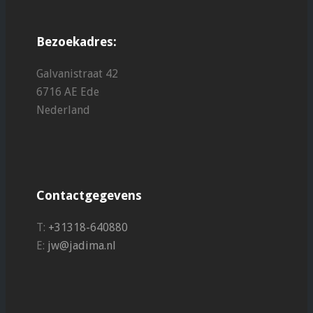
Bezoekadres:
Galvanistraat 42
6716 AE Ede
Nederland
Contactgegevens
T:
+31318-640880
E:
jw@jadima.nl