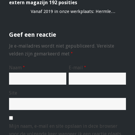
extern magazijn 192 posities
Vanaf 2019 in onze werkplaats: Hermle…
Geef een reactie
Je e-mailadres wordt niet gepubliceerd.
Vereiste
velden zijn gemarkeerd met
*
Naam
E-mail
*
*
Site
Mijn naam, e-mail en site opslaan in deze browser
voor de volgende keer wanneer ik een reactie plaats.