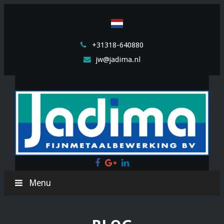
+31318-640880
jw@jadima.nl
Facebook
Google
LinkedIn
Plus
Menu